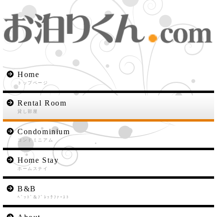
Home
トップページ
Rental Room
貸し部屋
Condominium
コンドミニアム
Home Stay
ホームステイ
B&B
ﾍﾞｯﾄﾞ&ﾌﾞﾚｯｸﾌｧｰｽﾄ