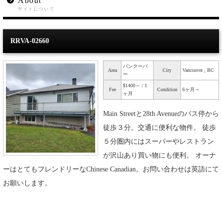
About
サイトについて
RRVA-02660
バンクーバ
Area
City
Vancouver , BC
ー
$1400～ / 1
Fee
Condition
6ヶ月～
ヶ月
Main Streetと28th Avenueのバス停から
徒歩３分。交通に便利な物件。 徒歩
５分圏内にはスーパーやレストラン
が沢山あり買い物にも便利。 オーナ
ーはとてもフレンドリーなChinese Canadian。お問い合わせは英語にて
お願いします。