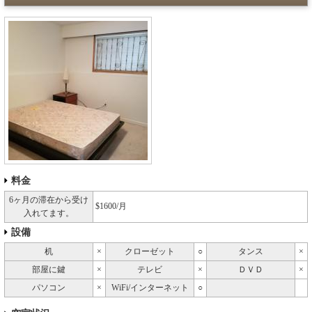
料金
6ヶ月の滞在から受け
$1600/月
入れてます。
設備
机
×
クローゼット
○
タンス
×
部屋に鍵
×
テレビ
×
ＤＶＤ
×
パソコン
×
WiFi/インターネット
○