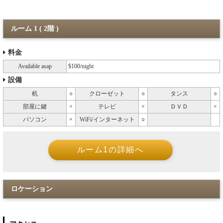
ルーム 1 ( 2階 )
料金
Available asap
$100/night
設備
机
○
クローゼット
○
タンス
○
部屋に鍵
×
テレビ
×
ＤＶＤ
×
パソコン
×
WiFi/インターネット
○
ロケーション