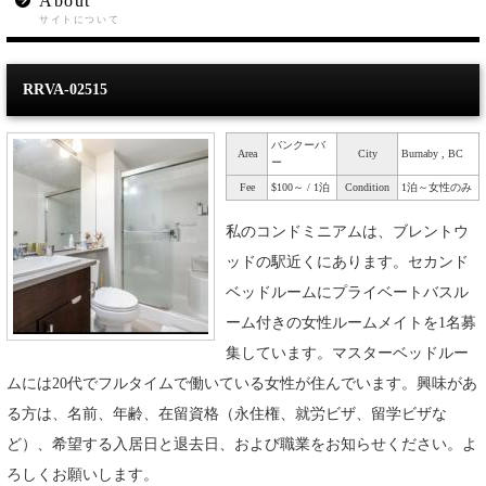
About
サイトについて
RRVA-02515
バンクーバ
Area
City
Burnaby , BC
ー
Fee
$100～ / 1泊
Condition
1泊～女性のみ
私のコンドミニアムは、ブレントウ
ッドの駅近くにあります。セカンド
ベッドルームにプライベートバスル
ーム付きの女性ルームメイトを1名募
集しています。マスターベッドルー
ムには20代でフルタイムで働いている女性が住んでいます。興味があ
る方は、名前、年齢、在留資格（永住権、就労ビザ、留学ビザな
ど）、希望する入居日と退去日、および職業をお知らせください。よ
ろしくお願いします。