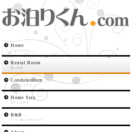
Home
トップページ
Rental Room
貸し部屋
Condominium
コンドミニアム
Home Stay
ホームステイ
B&B
ﾍﾞｯﾄﾞ&ﾌﾞﾚｯｸﾌｧｰｽﾄ